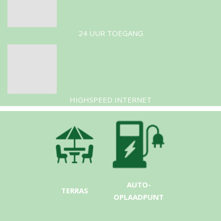
24 UUR TOEGANG
HIGHSPEED INTERNET
AUTO-
TERRAS
OPLAADPUNT