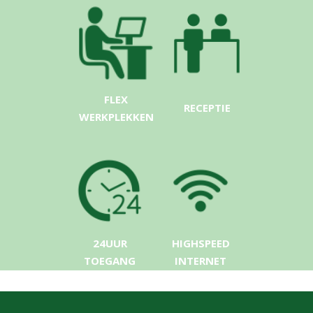
FLEX
RECEPTIE
WERKPLEKKEN
24UUR
HIGHSPEED
TOEGANG
INTERNET